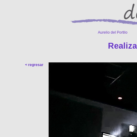
Aurelio del Portilo
-------
Realiza
< regresar