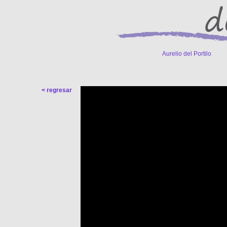
Aurelio del Portilo
-------
< regresar